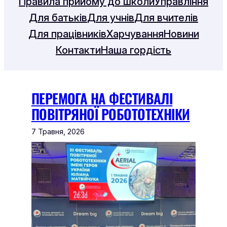
Правила прийому до школи
Управління
Для батьків
Для учнів
Для вчителів
Для працівників
Харчування
Новини
Контакти
Наша гордість
ПЕРЕМОГА НА ФЕСТИВАЛІ
ПОВІТРЯНОЇ РОБОТОТЕХНІКИ
7 Травня, 2026